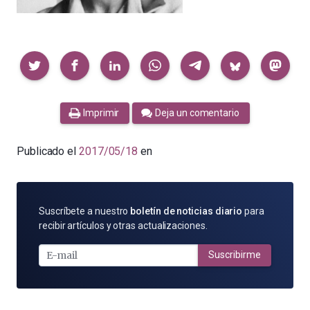
Compartir
Imprimir
Deja un comentario
Publicado el
2017/05/18
en
SUSCRÍBETE
Suscríbete a nuestro
boletín de noticias diario
para
POR
recibir artículos y otras actualizaciones.
E-
MAIL
Suscribirme