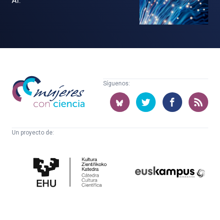
AI.
Mujeres
Síguenos:
con
ciencia
Un proyecto de:
Cátedra
Euskampus
de
Fundazioa
Cultura
Científica