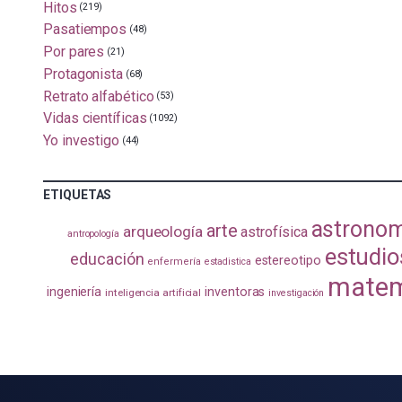
Hitos
(219)
Pasatiempos
(48)
Por pares
(21)
Protagonista
(68)
Retrato alfabético
(53)
Vidas científicas
(1092)
Yo investigo
(44)
ETIQUETAS
astrono
arte
arqueología
astrofísica
antropología
estudio
educación
estereotipo
enfermería
estadistica
matem
ingeniería
inventoras
inteligencia artificial
investigación