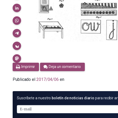
Imprimir
Deja un comentario
Publicado el
2017/04/06
en
SUSCRÍBETE
Suscríbete a nuestro
boletín de noticias diario
para recibir ar
POR
E-
MAIL