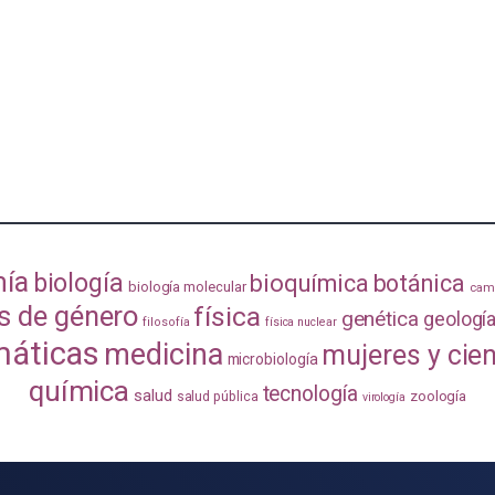
mía
biología
bioquímica
botánica
biología molecular
camb
s de género
física
genética
geologí
filosofía
física nuclear
áticas
medicina
mujeres y cie
microbiología
química
tecnología
salud
zoología
salud pública
virología