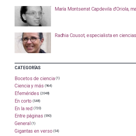
María Montserrat Capdevila d’Oriola, m
Radhia Cousot, especialista en ciencia
CATEGORÍAS
Bocetos de ciencia
(1)
Ciencia y más
(964)
Efemérides
(2048)
En corto
(548)
En la red
(720)
Entre páginas
(590)
General
(1)
Gigantas en verso
(54)