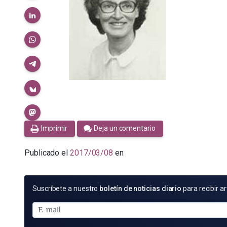
Imprimir
Deja un comentario
Publicado el
2017/03/08
en
SUSCRÍBETE
Suscríbete a nuestro
boletín de noticias diario
para recibir ar
POR
E-
MAIL