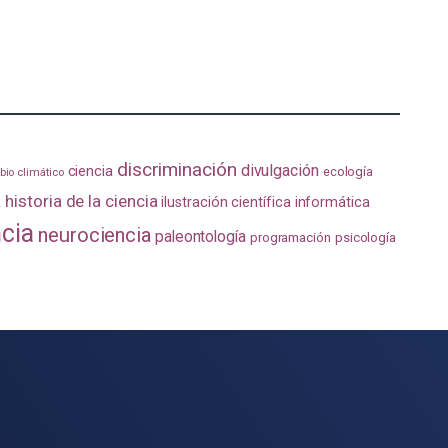
discriminación
divulgación
ciencia
ecología
io climático
a
historia de la ciencia
ilustración científica
informática
ncia
neurociencia
paleontología
programación
psicología