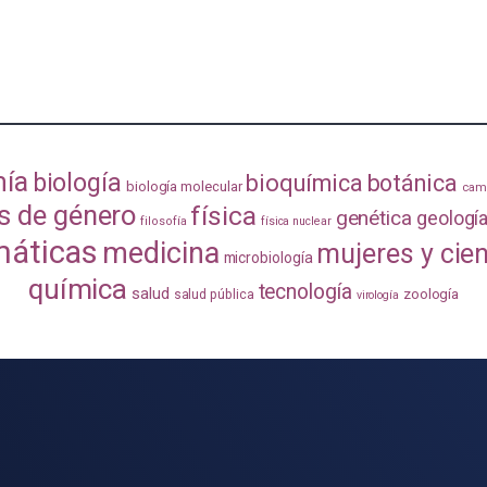
mía
biología
bioquímica
botánica
biología molecular
camb
s de género
física
genética
geologí
filosofía
física nuclear
áticas
medicina
mujeres y cie
microbiología
química
tecnología
salud
zoología
salud pública
virología