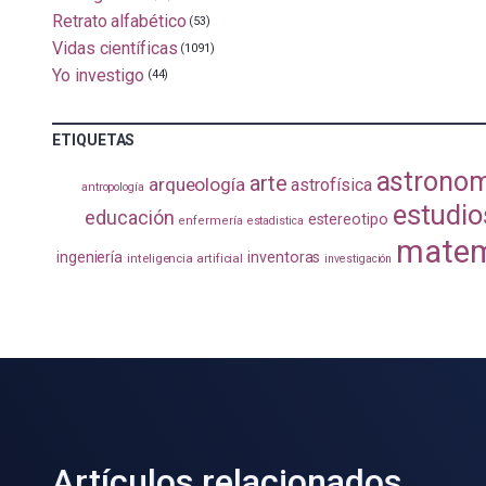
Retrato alfabético
(53)
Vidas científicas
(1091)
Yo investigo
(44)
ETIQUETAS
astrono
arte
arqueología
astrofísica
antropología
estudio
educación
estereotipo
enfermería
estadistica
matem
ingeniería
inventoras
inteligencia artificial
investigación
Artículos relacionados