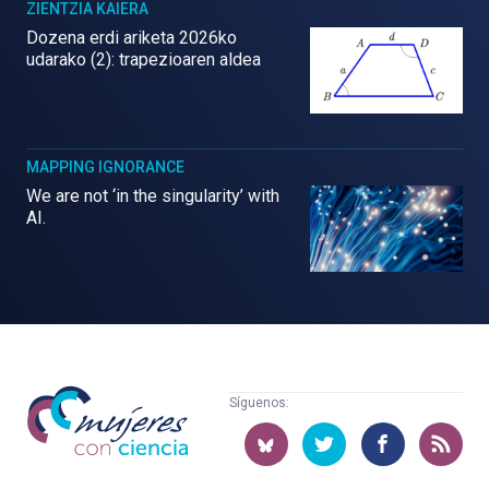
ZIENTZIA KAIERA
Dozena erdi ariketa 2026ko
udarako (2): trapezioaren aldea
MAPPING IGNORANCE
We are not ‘in the singularity’ with
AI.
Mujeres
Síguenos:
con
ciencia