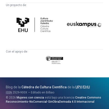
Un proyecto de:
Cátedra
Euskampus
de
Fundazioa
Cultura
Científica
Con el apoyo de:
Eusko
Jaurlaritza
-
Zientzia,
Unibertsitate
Blog de la
Cátedra de Cultura Científica
de la
UPV
/
EHU
eta
ISSN
2529-900X
Editado en Bilbao
Berrikuntza
2026
Mujeres con ciencia
está bajo una licencia
Creative Commons
Saila
Reconocimiento-NoComercial-SinObraDerivada 4.0 Internacional