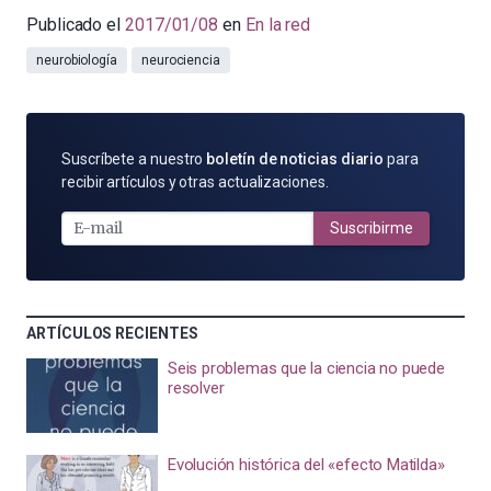
Publicado el
2017/01/08
en
En la red
neurobiología
neurociencia
SUSCRÍBETE
Suscríbete a nuestro
boletín de noticias diario
para
POR
recibir artículos y otras actualizaciones.
E-
MAIL
Suscribirme
ARTÍCULOS RECIENTES
Seis problemas que la ciencia no puede
resolver
Evolución histórica del «efecto Matilda»