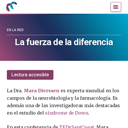
Mujeres
Un
con
blog
ciencia
de
—
la
EN LA RED
Cátedra
Cátedra
La fuerza de la diferencia
de
de
Cultura
Cultura
Científica
Científica
de
de
la
la
Lectura accesible
UPV/EHU
UPV/EHU
La Dra.
Mara Dierssen
es experta mundial en los
campos de la neurobiología y la farmacología. Es
además
una de las investigadoras más destacadas
en el estudio del
síndrome de Down
.
En esta conferencia de
TEDxSantCugat
, Mara