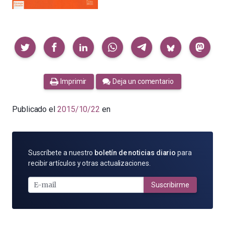
Compartir
Imprimir
Deja un comentario
Publicado el
2015/10/22
en
SUSCRÍBETE
Suscríbete a nuestro
boletín de noticias diario
para
POR
recibir artículos y otras actualizaciones.
E-
MAIL
Suscribirme