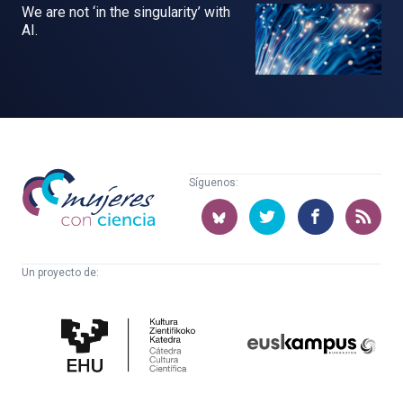
We are not ‘in the singularity’ with
AI.
Mujeres
Síguenos:
con
ciencia
Un proyecto de:
Cátedra
Euskampus
de
Fundazioa
Cultura
Científica