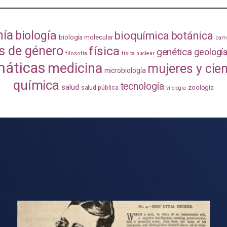
mía
biología
bioquímica
botánica
biología molecular
camb
s de género
física
genética
geologí
filosofía
física nuclear
áticas
medicina
mujeres y cie
microbiología
química
tecnología
salud
zoología
salud pública
virología