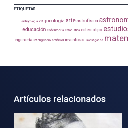
ETIQUETAS
astrono
arte
arqueología
astrofísica
antropología
estudio
educación
estereotipo
enfermería
estadistica
matem
ingeniería
inventoras
inteligencia artificial
investigación
Artículos relacionados