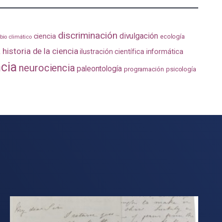
discriminación
divulgación
ciencia
ecología
io climático
a
historia de la ciencia
ilustración científica
informática
ncia
neurociencia
paleontología
programación
psicología