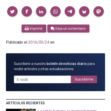
Compartir
Imprimir
Deja un comentario
Publicado el
2016/03/24
en
SUSCRÍBETE
Suscríbete a nuestro
boletín de noticias diario
para
POR
recibir artículos y otras actualizaciones.
E-
MAIL
Suscribirme
ARTÍCULOS RECIENTES