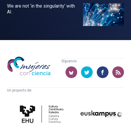
We are not ‘in the singularity’ with
AI.
Mujeres
Síguenos:
con
ciencia
Un proyecto de:
Cátedra
Euskampus
de
Fundazioa
Cultura
Científica