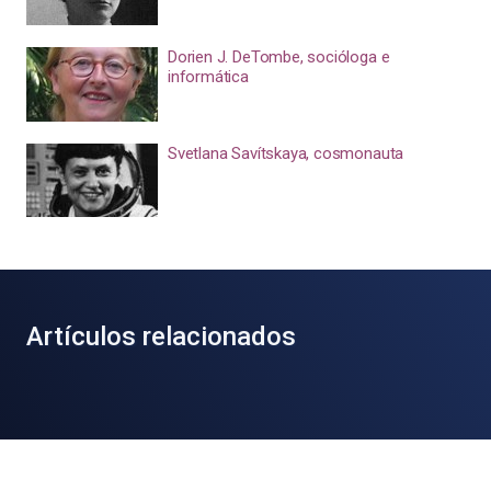
Dorien J. DeTombe, socióloga e
informática
Svetlana Savítskaya, cosmonauta
Artículos relacionados