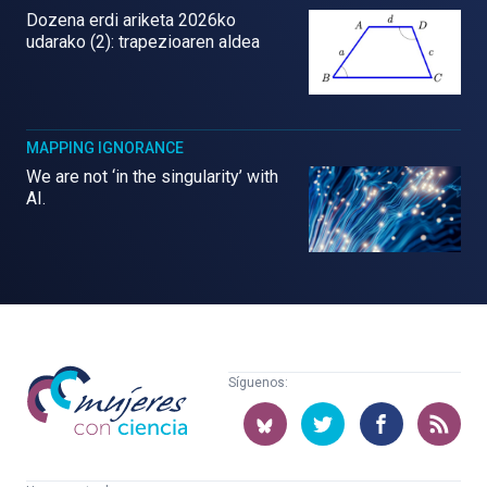
Dozena erdi ariketa 2026ko
udarako (2): trapezioaren aldea
MAPPING IGNORANCE
We are not ‘in the singularity’ with
AI.
Mujeres
Síguenos:
con
ciencia