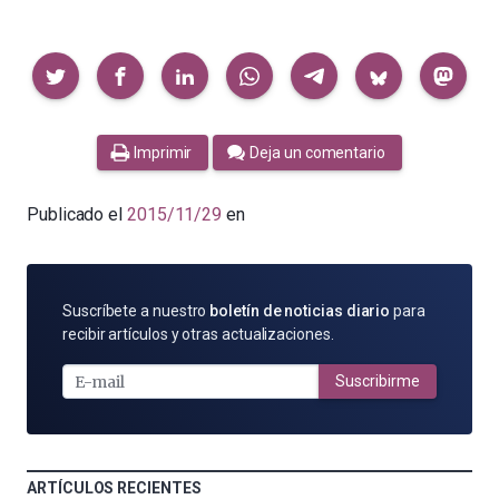
Compartir
Imprimir
Deja un comentario
Publicado el
2015/11/29
en
SUSCRÍBETE
Suscríbete a nuestro
boletín de noticias diario
para
POR
recibir artículos y otras actualizaciones.
E-
MAIL
Suscribirme
ARTÍCULOS RECIENTES