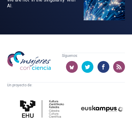
AI.
Mujeres
Síguenos:
con
ciencia
Un proyecto de:
Cátedra
Euskampus
de
Fundazioa
Cultura
Científica