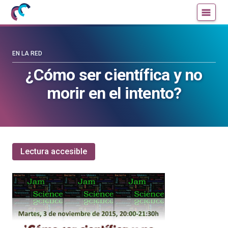
Mujeres
Un
con
blog
ciencia
de
—
la
EN LA RED
Cátedra
Cátedra
¿Cómo ser científica y no
de
de
morir en el intento?
Cultura
Cultura
Científica
Científica
de
de
la
la
UPV/EHU
UPV/EHU
Lectura accesible