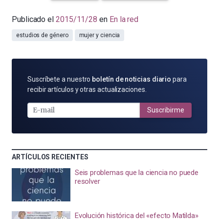
Publicado el
2015/11/28
en
En la red
estudios de género
mujer y ciencia
SUSCRÍBETE
Suscríbete a nuestro
boletín de noticias diario
para
POR
recibir artículos y otras actualizaciones.
E-
MAIL
Suscribirme
ARTÍCULOS RECIENTES
Seis problemas que la ciencia no puede
resolver
Evolución histórica del «efecto Matilda»