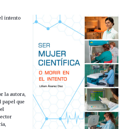
el intento
r la autora,
l papel que
el
lector
ia,