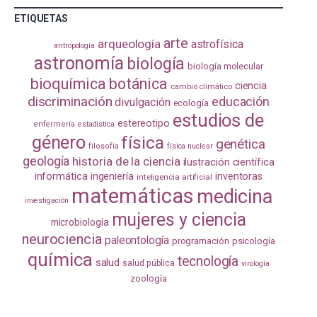
ETIQUETAS
arte
arqueología
astrofísica
antropología
astronomía
biología
biología molecular
bioquímica
botánica
ciencia
cambio climático
discriminación
educación
divulgación
ecología
estudios de
estereotipo
enfermería
estadistica
género
física
genética
filosofía
física nuclear
geología
historia de la ciencia
ilustración científica
informática
ingeniería
inventoras
inteligencia artificial
matemáticas
medicina
investigación
mujeres y ciencia
microbiología
neurociencia
paleontología
programación
psicología
química
tecnología
salud
salud pública
virología
zoología