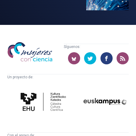
Mujeres
Síguenos:
con
ciencia
Un proyecto de:
Cátedra
Euskampus
de
Fundazioa
Cultura
Científica
Con el apoyo de: