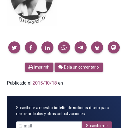
Compartir
Imprimir
Deja un comentario
Publicado el
2015/10/18
en
SUSCRÍBETE
Suscríbete a nuestro
boletín de noticias diario
para
POR
recibir artículos y otras actualizaciones.
E-
MAIL
Suscribirme