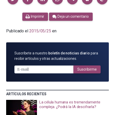
Imprimir
Deja un comentario
Publicado el
2015/05/25
en
SUSCRÍBETE
Suscríbete a nuestro
boletín de noticias diario
para
POR
recibir artículos y otras actualizaciones.
E-
MAIL
Suscribirme
ARTÍCULOS RECIENTES
La célula humana es tremendamente
compleja. ¿Podrá la IA descifrarla?