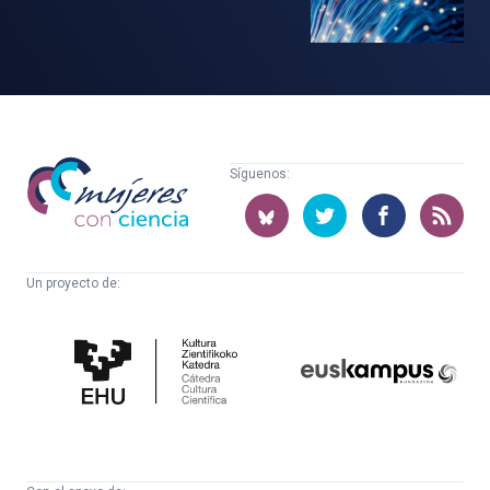
Mujeres
Síguenos:
con
ciencia
Un proyecto de:
Cátedra
Euskampus
de
Fundazioa
Cultura
Científica