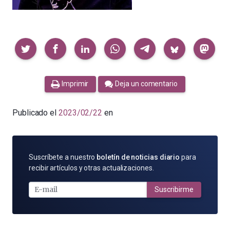
Compartir
Imprimir
Deja un comentario
Publicado el
2023/02/22
en
SUSCRÍBETE
Suscríbete a nuestro
boletín de noticias diario
para
POR
recibir artículos y otras actualizaciones.
E-
MAIL
Suscribirme