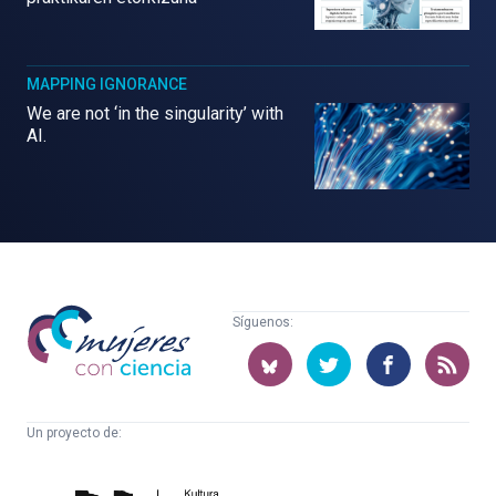
MAPPING IGNORANCE
We are not ‘in the singularity’ with
AI.
Mujeres
Síguenos:
con
ciencia
Un proyecto de:
Cátedra
Euskampus
de
Fundazioa