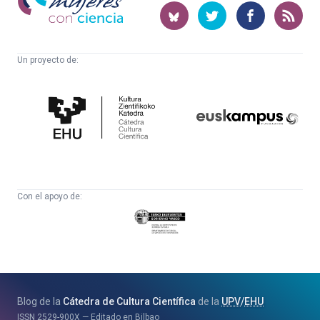
con
ciencia
Un proyecto de:
Cátedra
Euskampus
de
Fundazioa
Cultura
Científica
Con el apoyo de:
Eusko
Jaurlaritza
-
Zientzia,
Unibertsitate
Blog de la
Cátedra de Cultura Científica
de la
UPV
/
EHU
eta
ISSN
2529-900X
Editado en Bilbao
Berrikuntza