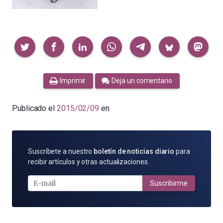
Compartir
Imprimir
Deja un comentario
Publicado el
2015/02/09
en
SUSCRÍBETE
Suscríbete a nuestro
boletín de noticias diario
para
POR
recibir artículos y otras actualizaciones.
E-
MAIL
Suscribirme