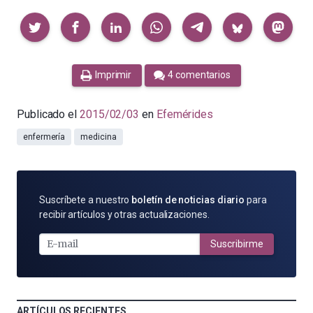
Compartir
Imprimir
4 comentarios
Publicado el
2015/02/03
en
Efemérides
enfermería
medicina
SUSCRÍBETE
Suscríbete a nuestro
boletín de noticias diario
para
POR
recibir artículos y otras actualizaciones.
E-
MAIL
Suscribirme
ARTÍCULOS RECIENTES