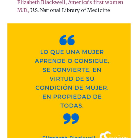
Elizabeth Blackwell, America’s first women
M.D.,
U.S. National Library of Medicine