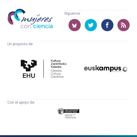
Mujeres
Síguenos:
con
ciencia
Un proyecto de:
Cátedra
Euskampus
de
Fundazioa
Cultura
Científica
Con el apoyo de:
Eusko
Jaurlaritza
-
Zientzia,