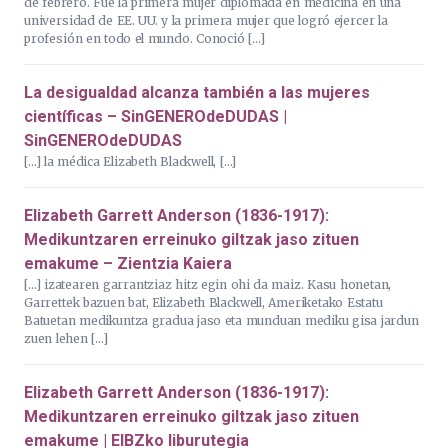
de febrero. Fue la primera mujer diplomada en medicina en una
universidad de EE. UU. y la primera mujer que logró ejercer la
profesión en todo el mundo. Conoció […]
La desigualdad alcanza también a las mujeres
científicas – SinGENEROdeDUDAS |
SinGENEROdeDUDAS
[…] la médica Elizabeth Blackwell, […]
Elizabeth Garrett Anderson (1836-1917):
Medikuntzaren erreinuko giltzak jaso zituen
emakume – Zientzia Kaiera
[…] izatearen garrantziaz hitz egin ohi da maiz. Kasu honetan,
Garrettek bazuen bat, Elizabeth Blackwell, Ameriketako Estatu
Batuetan medikuntza gradua jaso eta munduan mediku gisa jardun
zuen lehen […]
Elizabeth Garrett Anderson (1836-1917):
Medikuntzaren erreinuko giltzak jaso zituen
emakume | EIBZko liburutegia