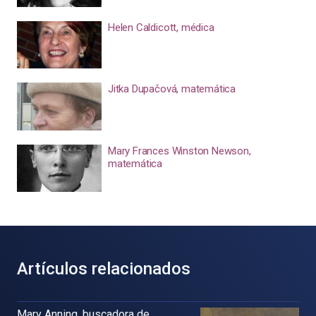
Helen Caldicott, médica
Jitka Dupačová, matemática
Mary Frances Winston Newson,
matemática
Artículos relacionados
Mary Anning, buscadora de