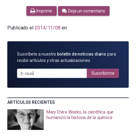
Imprimir
Deja un comentario
Publicado el
2014/11/08
en
SUSCRÍBETE
Suscríbete a nuestro
boletín de noticias diario
para
POR
recibir artículos y otras actualizaciones.
E-
MAIL
Suscribirme
ARTÍCULOS RECIENTES
Mary Elvira Weeks, la científica que
humanizó la historia de la química