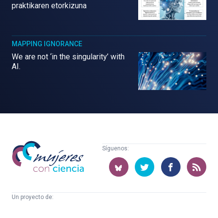
praktikaren etorkizuna
MAPPING IGNORANCE
We are not ‘in the singularity’ with
AI.
Mujeres
Síguenos:
con
ciencia
Un proyecto de:
Cátedra
Euskampus