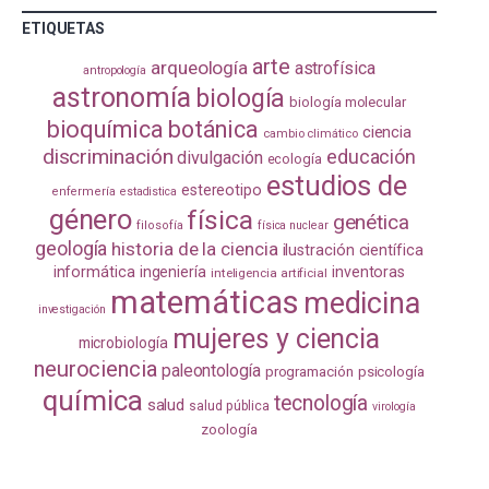
ETIQUETAS
arte
arqueología
astrofísica
antropología
astronomía
biología
biología molecular
bioquímica
botánica
ciencia
cambio climático
discriminación
educación
divulgación
ecología
estudios de
estereotipo
enfermería
estadistica
género
física
genética
filosofía
física nuclear
geología
historia de la ciencia
ilustración científica
informática
ingeniería
inventoras
inteligencia artificial
matemáticas
medicina
investigación
mujeres y ciencia
microbiología
neurociencia
paleontología
programación
psicología
química
tecnología
salud
salud pública
virología
zoología