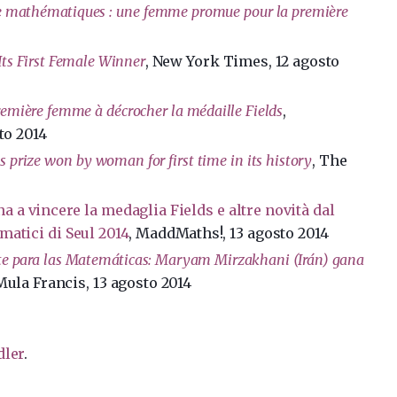
de mathématiques : une femme promue pour la première
ts First Female Winner
, New York Times, 12 agosto
mière femme à décrocher la médaille Fields
,
to 2014
 prize won by woman for first time in its history
, The
a vincere la medaglia Fields e altre novità dal
atici di Seul 2014
, MaddMaths!, 13 agosto 2014
te para las Matemáticas: Maryam Mirzakhani (Irán) gana
 Mula Francis, 13 agosto 2014
dler
.