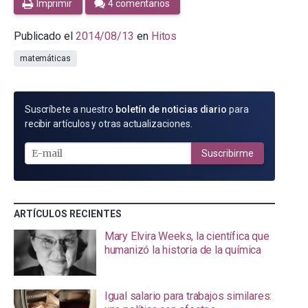
Imprimir
4 comentarios
Publicado el
2014/08/13
en
Hitos
matemáticas
SUSCRÍBETE
Suscríbete a nuestro
boletín de noticias diario
para
POR
recibir artículos y otras actualizaciones.
E-
MAIL
Suscribirme
ARTÍCULOS RECIENTES
Mary Elvira Weeks, la científica que
humanizó la historia de la química
Igual salario para trabajos similares: