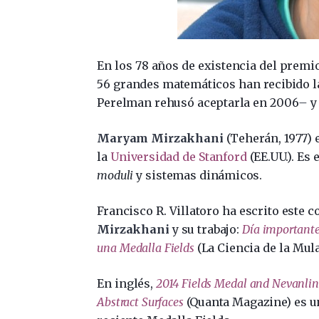
En los 78 años de existencia del premi
56 grandes matemáticos han recibido l
Perelman rehusó aceptarla en 2006
–
y
Maryam Mirzakhani
(Teherán, 1977) 
la
Universidad de Stanford
(EE.UU.). Es 
moduli
y sistemas dinámicos.
Francisco R. Villatoro ha escrito este 
Mirzakhani
y su trabajo:
Día important
una Medalla Fields
(La Ciencia de la Mula
En inglés,
2014 Fields Medal and Nevanli
Abstract Surfaces
(Quanta Magazine) es un