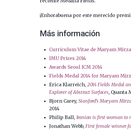
reciente Medalla Fields.
¡Enhorabuena por este merecido premio!
Más información
Curriculum Vitae de Maryam Mirz
IMU Prizes 2014
Awards Seoul ICM 2014
Fields Medal 2014 for Maryam Mir
Erica Klarreich,
2014 Fields Medal a
Explorer of Abstract Surfaces
, Quanta 
Bjorn Carey,
Stanford’s Maryam Mirza
2014
Philip Ball,
Iranian is first woman to
Jonathan Webb,
First female winner f