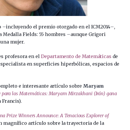
o
–
incluyendo el premio otorgado en el ICM2014
–
,
a Medalla Fields: 55 hombres
–
aunque Grigori
 una mujer.
es profesora en el
Departamento de Matemáticas
de
especialista en superficies hiperbólicas, espacios de
completo e interesante artículo sobre
Maryam
e para las Matemáticas: Maryam Mirzakhani (Irán) gana
 Francis).
nna Prize Winners Announce: A
Tenacious Explorer of
 magnífico artículo sobre la trayectoria de la