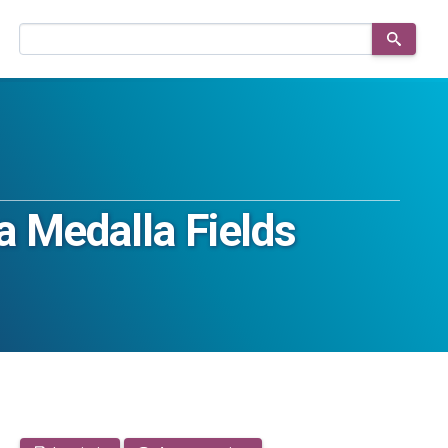
Buscar
en
el
sitio
a Medalla Fields