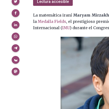
Compartir
Lectura accesible
La matemática iraní
Maryam Mirzak
la
Medalla Fields
, el prestigioso prem
Internacional (
IMU
) durante el Congre