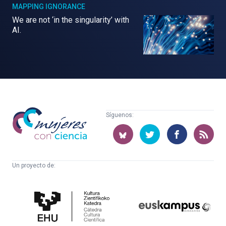
MAPPING IGNORANCE
We are not ‘in the singularity’ with
AI.
Mujeres
Síguenos:
con
ciencia
Un proyecto de:
Cátedra
Euskampus
de
Fundazioa
Cultura
Científica