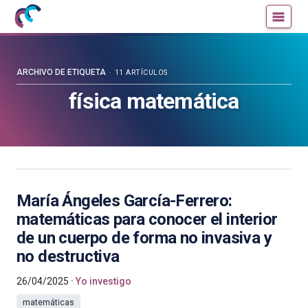
Mujeres
Un
con
blog
ciencia
de
—
la
ARCHIVO DE ETIQUETA
11 ARTÍCULOS
Cátedra
Cátedra
física matemática
de
de
Cultura
Cultura
Científica
Científica
de
de
la
la
UPV/EHU
UPV/EHU
María Ángeles García-Ferrero:
matemáticas para conocer el interior
de un cuerpo de forma no invasiva y
no destructiva
26/04/2025
Yo investigo
matemáticas