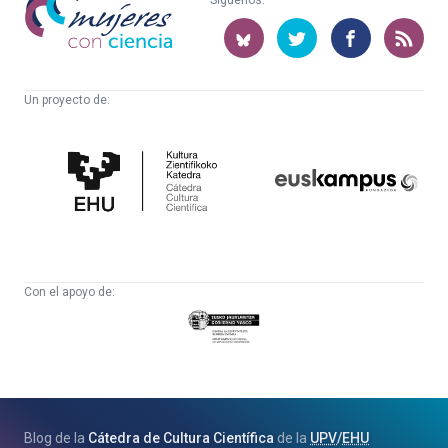
Síguenos:
con
ciencia
Un proyecto de:
Cátedra
Euskampus
de
Fundazioa
Cultura
Científica
Con el apoyo de:
Eusko
Jaurlaritza
-
Zientzia,
Unibertsitate
Blog de la
Cátedra de Cultura Científica
de la
UPV
/
EHU
eta