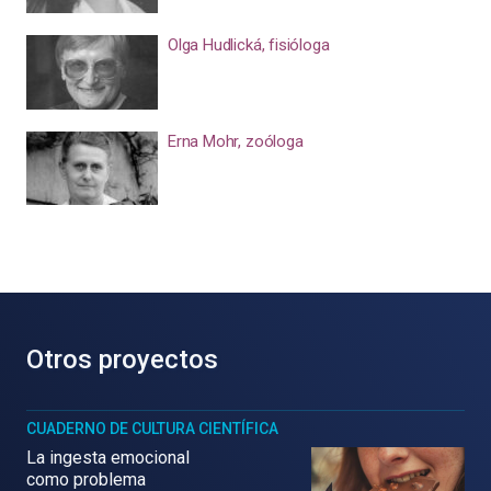
Olga Hudlická, fisióloga
Erna Mohr, zoóloga
Otros proyectos
CUADERNO DE CULTURA CIENTÍFICA
La ingesta emocional
como problema