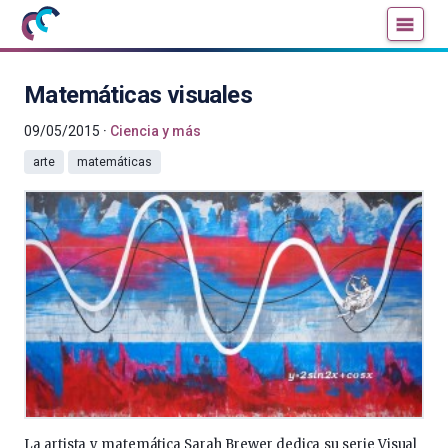
Mujeres
Un
con
blog
ciencia
de
Matemáticas visuales
—
la
Cátedra
Cátedra
09/05/2015
Ciencia y más
de
de
arte
matemáticas
Cultura
Cultura
Científica
Científica
de
de
la
la
UPV/EHU
UPV/EHU
La artista y matemática Sarah Brewer dedica su serie Visual