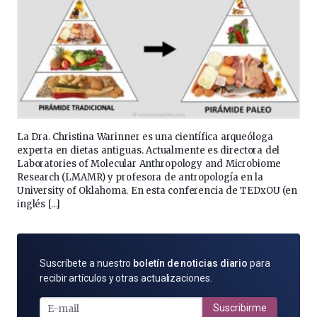
La Dra. Christina Warinner es una científica arqueóloga
experta en dietas antiguas. Actualmente es directora del
Laboratories of Molecular Anthropology and Microbiome
Research (LMAMR) y profesora de antropología en la
University of Oklahoma. En esta conferencia de TEDxOU (en
inglés […]
SUSCRÍBETE
Suscríbete a nuestro
boletín de noticias diario
para
POR
recibir artículos y otras actualizaciones.
E-
MAIL
Suscribirme