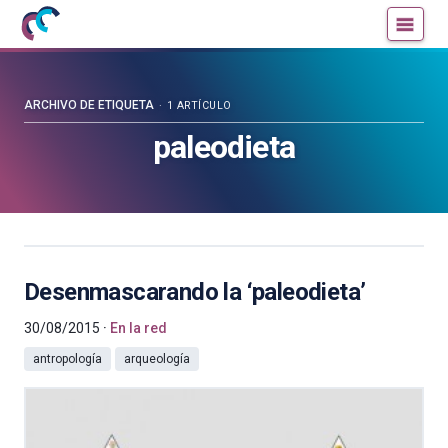
Mujeres
Un
con
blog
ciencia
de
—
la
ARCHIVO DE ETIQUETA
1 ARTÍCULO
Cátedra
Cátedra
paleodieta
de
de
Cultura
Cultura
Científica
Científica
de
de
la
la
UPV/EHU
UPV/EHU
Desenmascarando la ‘paleodieta’
30/08/2015
En la red
antropología
arqueología