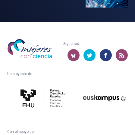
Mujeres
Síguenos:
con
ciencia
Un proyecto de:
Cátedra
Euskampus
de
Fundazioa
Cultura
Científica
Con el apoyo de: