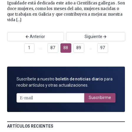
Igualdade está dedicada este año a Científicas gallegas . Son
doce mujeres, como los meses del año, mujeres nacidas o
que trabajan en Galicia y que contribuyen a mejorar nuestra
vida […]
Anterior
Siguiente
1
…
87
88
89
…
97
SUSCRÍBETE
Suscríbete a nuestro
boletín de noticias diario
para
POR
recibir artículos y otras actualizaciones.
E-
MAIL
Suscribirme
ARTÍCULOS RECIENTES