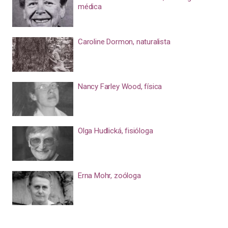
médica
Caroline Dormon, naturalista
Nancy Farley Wood, física
Olga Hudlická, fisióloga
Erna Mohr, zoóloga