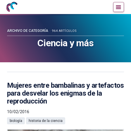
Mujeres
Un
con
blog
ciencia
de
—
la
ARCHIVO DE CATEGORÍA
964 ARTÍCULOS
Cátedra
Cátedra
Ciencia y más
de
de
Cultura
Cultura
Científica
Científica
de
de
la
la
UPV/EHU
UPV/EHU
Mujeres entre bambalinas y artefactos
para desvelar los enigmas de la
reproducción
10/02/2016
biología
historia de la ciencia