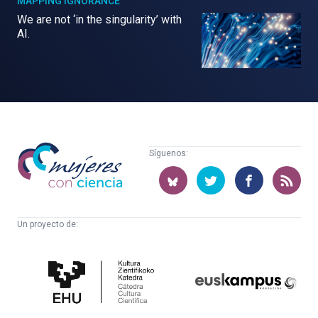
MAPPING IGNORANCE
We are not ‘in the singularity’ with
AI.
Mujeres
Síguenos:
con
ciencia
Un proyecto de:
Cátedra
Euskampus
de
Fundazioa
Cultura
Científica