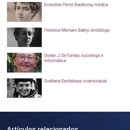
Ernestina Pérez Barahona, médica
Florence Merriam Bailey, ornitóloga
Dorien J. DeTombe, socióloga e
informática
Svetlana Savítskaya, cosmonauta
Artículos relacionados