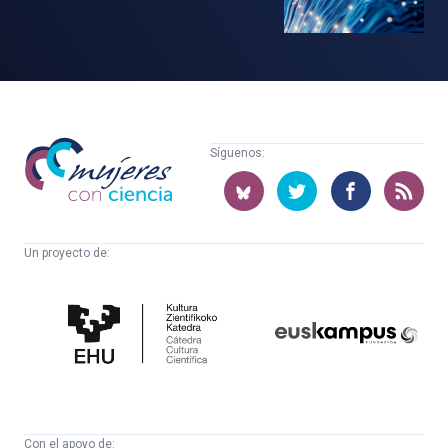
Mujeres
Síguenos:
con
ciencia
Un proyecto de:
Cátedra
Euskampus
de
Fundazioa
Cultura
Científica
Con el apoyo de: