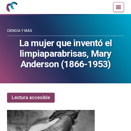
Mujeres
Un
con
blog
ciencia
de
—
la
CIENCIA Y MÁS
Cátedra
Cátedra
La mujer que inventó el
de
de
limpiaparabrisas, Mary
Cultura
Cultura
Científica
Científica
Anderson (1866-1953)
de
de
la
la
UPV/EHU
UPV/EHU
Lectura accesible