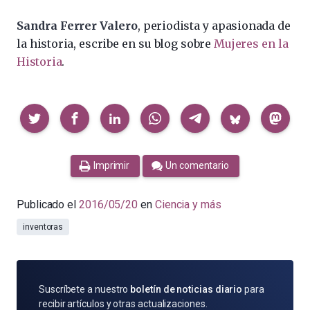
Sandra Ferrer Valero
, periodista y apasionada de
la historia, escribe en su blog sobre
Mujeres en la
Historia
.
Compartir
Imprimir
Un comentario
Publicado el
2016/05/20
en
Ciencia y más
inventoras
SUSCRÍBETE
Suscríbete a nuestro
boletín de noticias diario
para
POR
recibir artículos y otras actualizaciones.