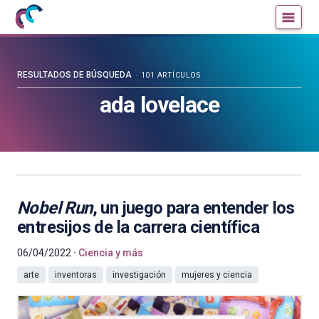
Mujeres
Un
con
blog
ciencia
de
—
la
RESULTADOS DE BÚSQUEDA
101 ARTÍCULOS
Cátedra
Cátedra
ada lovelace
de
de
Cultura
Cultura
Científica
Científica
de
de
la
la
UPV/EHU
UPV/EHU
Nobel Run
, un juego para entender los
entresijos de la carrera científica
06/04/2022
Ciencia y más
arte
inventoras
investigación
mujeres y ciencia