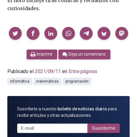
El libro incluye tiras cómicas y recuadros con
curiosidades.
Compartir
Imprimir
Deja un comentario
Publicado el
2021/09/11
en
Entre páginas
informática
matemáticas
programación
SUSCRÍBETE
Suscríbete a nuestro
boletín de noticias diario
para
POR
recibir artículos y otras actualizaciones.
E-
MAIL
Suscribirme