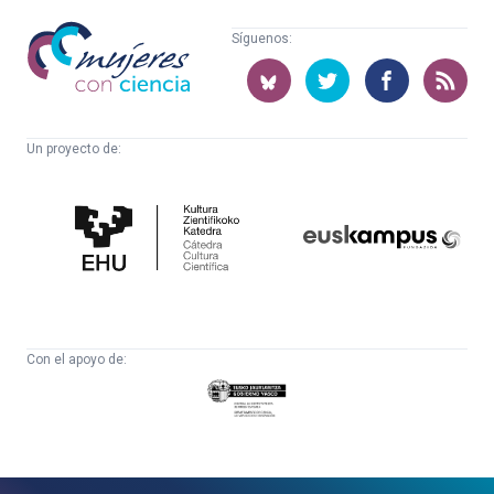
Mujeres
Síguenos:
con
ciencia
Un proyecto de:
Cátedra
Euskampus
de
Fundazioa
Cultura
Científica
Con el apoyo de:
Eusko
Jaurlaritza
-
Zientzia,