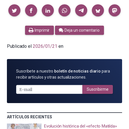
Compartir
Imprimir
Deja un comentario
Publicado el
2026/01/21
en
SUSCRÍBETE
Suscríbete a nuestro
boletín de noticias diario
para
POR
recibir artículos y otras actualizaciones.
E-
MAIL
Suscribirme
ARTÍCULOS RECIENTES
Evolución histórica del «efecto Matilda»