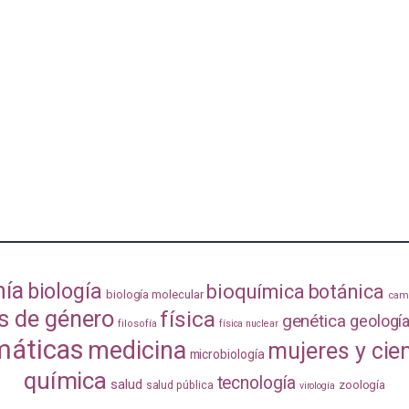
mía
biología
bioquímica
botánica
biología molecular
camb
s de género
física
genética
geologí
filosofía
física nuclear
áticas
medicina
mujeres y cie
microbiología
química
tecnología
salud
zoología
salud pública
virología