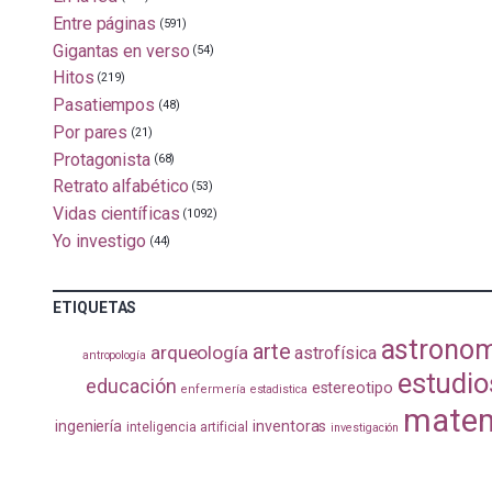
Entre páginas
(591)
Gigantas en verso
(54)
Hitos
(219)
Pasatiempos
(48)
Por pares
(21)
Protagonista
(68)
Retrato alfabético
(53)
Vidas científicas
(1092)
Yo investigo
(44)
ETIQUETAS
astrono
arte
arqueología
astrofísica
antropología
estudio
educación
estereotipo
enfermería
estadistica
matem
ingeniería
inventoras
inteligencia artificial
investigación