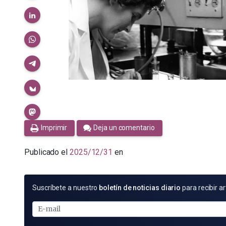
Imprimir
Deja un comentario
Publicado el
2025/12/31
en
SUSCRÍBETE
Suscríbete a nuestro
boletín de noticias diario
para recibir ar
POR
E-
MAIL