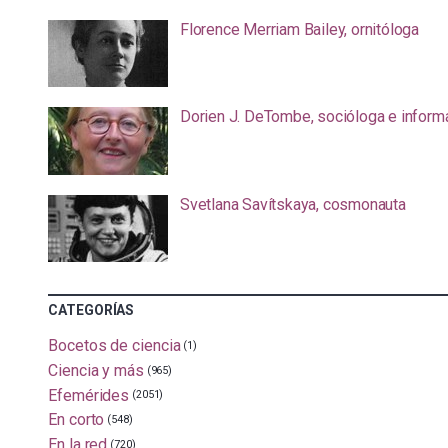
Florence Merriam Bailey, ornitóloga
Dorien J. DeTombe, socióloga e inform
Svetlana Savítskaya, cosmonauta
CATEGORÍAS
Bocetos de ciencia
(1)
Ciencia y más
(965)
Efemérides
(2051)
En corto
(548)
En la red
(720)