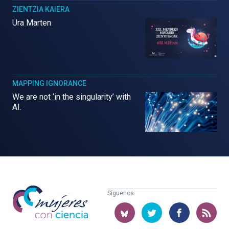
ZIENTZIA KAIERA
Ura Marten
MAPPING IGNORANCE
We are not ‘in the singularity’ with
AI.
Mujeres
Síguenos:
con
ciencia