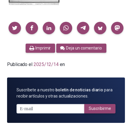
Compartir
Imprimir
Deja un comentario
Publicado el
2025/12/14
en
SUSCRÍBETE
Suscríbete a nuestro
boletín de noticias diario
para
POR
recibir artículos y otras actualizaciones.
E-
MAIL
Suscribirme