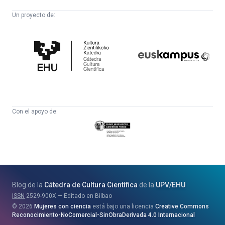
Un proyecto de:
Cátedra
Euskampus
de
Fundazioa
Cultura
Científica
Con el apoyo de:
Eusko
Jaurlaritza
-
Zientzia,
Unibertsitate
Blog de la
Cátedra de Cultura Científica
de la
UPV
/
EHU
eta
ISSN
2529-900X
Editado en Bilbao
Berrikuntza
2026
Mujeres con ciencia
está bajo una licencia
Creative Commons
Saila
Reconocimiento-NoComercial-SinObraDerivada 4.0 Internacional