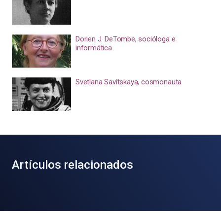
Dorien J. DeTombe, socióloga e
informática
Svetlana Savítskaya, cosmonauta
Artículos relacionados