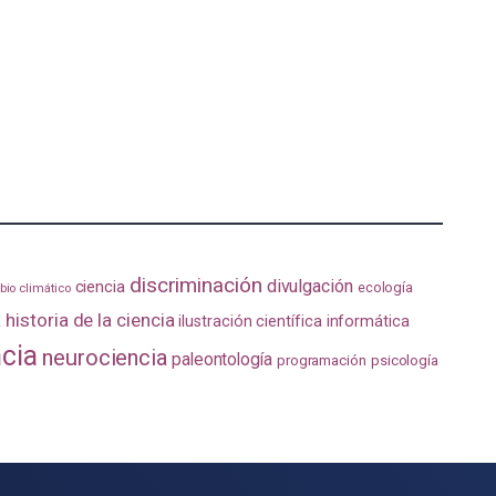
discriminación
divulgación
ciencia
ecología
io climático
a
historia de la ciencia
ilustración científica
informática
ncia
neurociencia
paleontología
programación
psicología