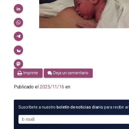
Imprimir
Deja un comentario
Publicado el
2025/11/16
en
SUSCRÍBETE
Suscríbete a nuestro
boletín de noticias diario
para recibir ar
POR
E-
MAIL