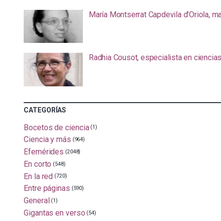
María Montserrat Capdevila d’Oriola, m
Radhia Cousot, especialista en ciencia
CATEGORÍAS
Bocetos de ciencia
(1)
Ciencia y más
(964)
Efemérides
(2048)
En corto
(548)
En la red
(720)
Entre páginas
(590)
General
(1)
Gigantas en verso
(54)