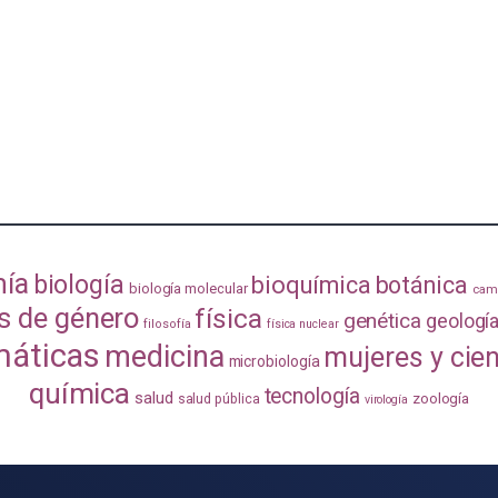
mía
biología
bioquímica
botánica
biología molecular
camb
s de género
física
genética
geologí
filosofía
física nuclear
áticas
medicina
mujeres y cie
microbiología
química
tecnología
salud
zoología
salud pública
virología