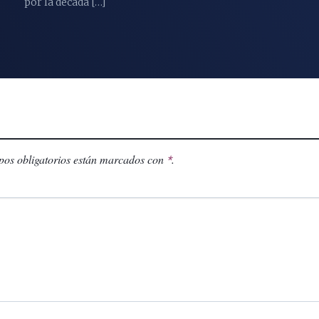
por la década […]
os obligatorios están marcados con
.
*