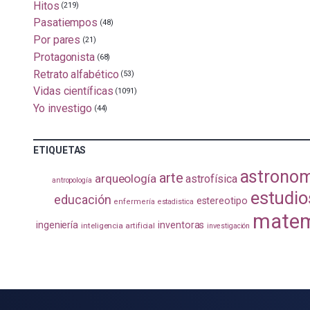
Hitos
(219)
Pasatiempos
(48)
Por pares
(21)
Protagonista
(68)
Retrato alfabético
(53)
Vidas científicas
(1091)
Yo investigo
(44)
ETIQUETAS
astrono
arte
arqueología
astrofísica
antropología
estudio
educación
estereotipo
enfermería
estadistica
matem
ingeniería
inventoras
inteligencia artificial
investigación