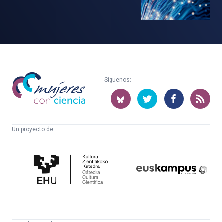
Mujeres
Síguenos:
con
ciencia
Un proyecto de:
Cátedra
Euskampus
de
Fundazioa
Cultura
Científica