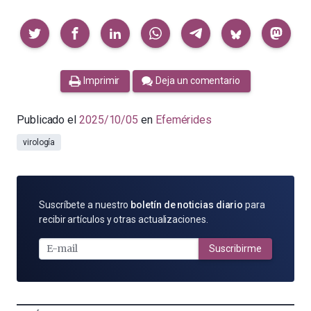
Compartir
Imprimir
Deja un comentario
Publicado el
2025/10/05
en
Efemérides
virología
SUSCRÍBETE
Suscríbete a nuestro
boletín de noticias diario
para
POR
recibir artículos y otras actualizaciones.
E-
MAIL
Suscribirme