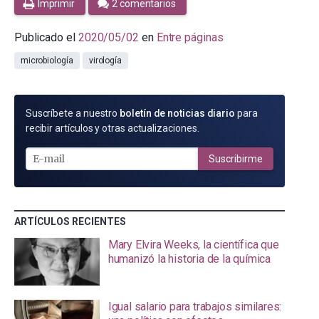
Imprimir
2 comentarios
Publicado el
2020/05/02
en
Entre páginas
microbiología
virología
SUSCRÍBETE
Suscríbete a nuestro
boletín de noticias diario
para
POR
recibir artículos y otras actualizaciones.
E-
MAIL
Suscribirme
ARTÍCULOS RECIENTES
Mary Elvira Weeks, la científica que
humanizó la historia de la química
Igual salario para trabajos similares: