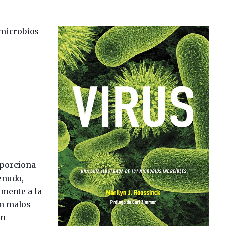
1 microbios
oporciona
menudo,
mente a la
on malos
on