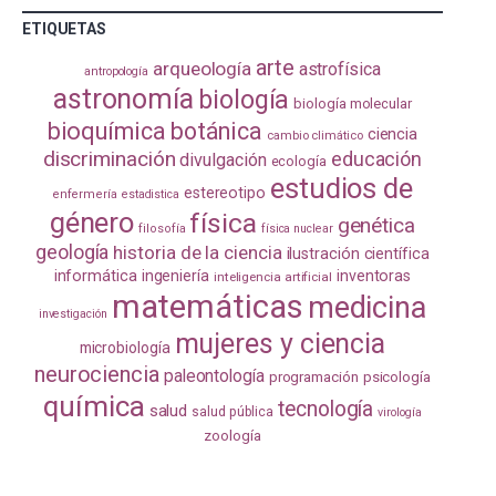
ETIQUETAS
arte
arqueología
astrofísica
antropología
astronomía
biología
biología molecular
bioquímica
botánica
ciencia
cambio climático
discriminación
educación
divulgación
ecología
estudios de
estereotipo
enfermería
estadistica
género
física
genética
filosofía
física nuclear
geología
historia de la ciencia
ilustración científica
informática
ingeniería
inventoras
inteligencia artificial
matemáticas
medicina
investigación
mujeres y ciencia
microbiología
neurociencia
paleontología
programación
psicología
química
tecnología
salud
salud pública
virología
zoología