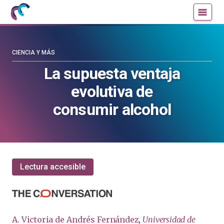
Mujeres
Un
con
blog
ciencia
de
—
la
CIENCIA Y MÁS
Cátedra
Cátedra
La supuesta ventaja
de
de
evolutiva de
Cultura
Cultura
Científica
Científica
consumir alcohol
de
de
la
la
UPV/EHU
UPV/EHU
Lectura accesible
A. Victoria de Andrés Fernández
,
Universidad de