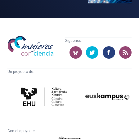
Mujeres
Síguenos:
con
ciencia
Un proyecto de:
Cátedra
Euskampus
de
Fundazioa
Cultura
Científica
Con el apoyo de: