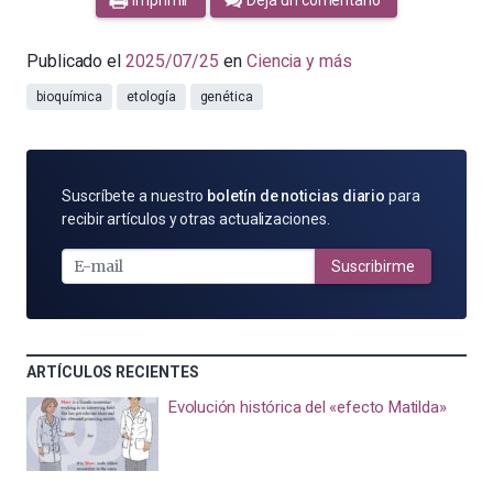
Imprimir
Deja un comentario
Publicado el
2025/07/25
en
Ciencia y más
bioquímica
etología
genética
SUSCRÍBETE
Suscríbete a nuestro
boletín de noticias diario
para
POR
recibir artículos y otras actualizaciones.
E-
MAIL
Suscribirme
ARTÍCULOS RECIENTES
Evolución histórica del «efecto Matilda»