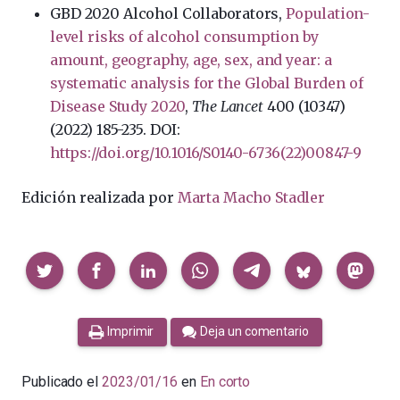
GBD 2020 Alcohol Collaborators,
Population-
level risks of alcohol consumption by
amount, geography, age, sex, and year: a
systematic analysis for the Global Burden of
Disease Study 2020
,
The Lancet
400 (10347)
(2022)
185-235.
DOI:
https://doi.org/10.1016/S0140-6736(22)00847-9
Edición realizada por
Marta Macho Stadler
Compartir
Imprimir
Deja un comentario
Publicado el
2023/01/16
en
En corto