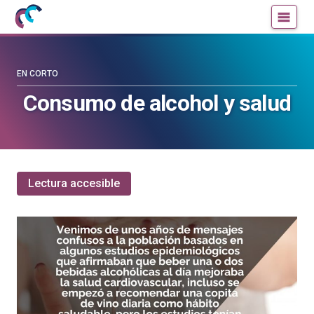
Mujeres
Un
con
blog
ciencia
de
—
la
EN CORTO
Cátedra
Cátedra
Consumo de alcohol y salud
de
de
Cultura
Cultura
Científica
Científica
de
de
la
la
Lectura accesible
UPV/EHU
UPV/EHU