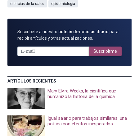
ciencias de la salud
epidemiología
SUSCRÍBETE
Suscríbete a nuestro
boletín de noticias diario
para
POR
recibir artículos y otras actualizaciones.
E-
MAIL
Suscribirme
ARTÍCULOS RECIENTES
Mary Elvira Weeks, la científica que
humanizó la historia de la química
Igual salario para trabajos similares: una
política con efectos inesperados