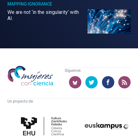
MAPPING IGNORANCE
We are not ‘in the singularity’ with
AI.
Mujeres
Síguenos:
con
ciencia
Un proyecto de:
Cátedra
Euskampus
de
Fundazioa
Cultura
Científica