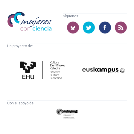
Mujeres
Síguenos:
con
ciencia
Un proyecto de:
Cátedra
Euskampus
de
Fundazioa
Cultura
Científica
Con el apoyo de:
Eusko
Jaurlaritza
-
Zientzia,