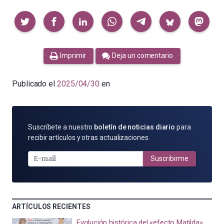
Compartir
Imprimir
Deja un comentario
Publicado el
2025/04/30
en
SUSCRÍBETE
Suscríbete a nuestro
boletín de noticias diario
para
POR
recibir artículos y otras actualizaciones.
E-
MAIL
Suscribirme
ARTÍCULOS RECIENTES
Evolución histórica del «efecto Matilda»