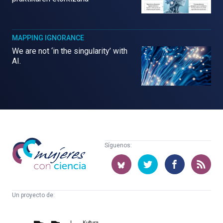
MAPPING IGNORANCE
We are not ‘in the singularity’ with
AI.
Mujeres
Síguenos:
con
ciencia
Un proyecto de:
Cátedra
Euskampus
de
Fundazioa