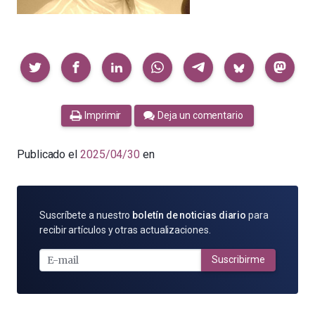
Compartir
Imprimir
Deja un comentario
Publicado el
2025/04/30
en
SUSCRÍBETE
Suscríbete a nuestro
boletín de noticias diario
para
POR
recibir artículos y otras actualizaciones.
E-
MAIL
Suscribirme