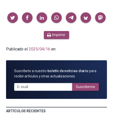
Compartir
Imprimir
Publicado el
2025/04/16
en
SUSCRÍBETE
Suscríbete a nuestro
boletín de noticias diario
para
POR
recibir artículos y otras actualizaciones.
E-
MAIL
Suscribirme
ARTÍCULOS RECIENTES