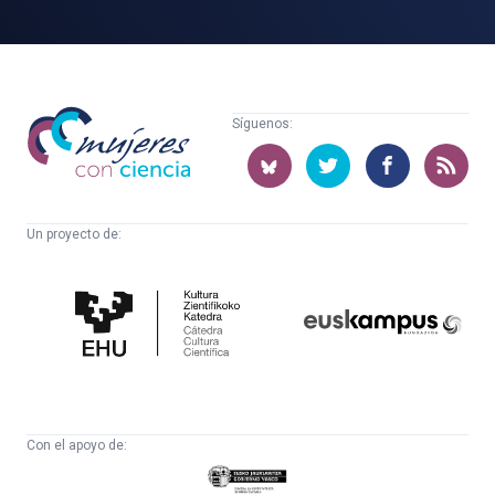
Mujeres
Síguenos:
con
ciencia
Un proyecto de:
Cátedra
Euskampus
de
Fundazioa
Cultura
Científica
Con el apoyo de:
Eusko