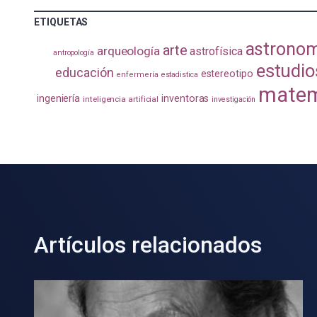
ETIQUETAS
astrono
arte
arqueología
astrofísica
antropología
estudio
educación
estereotipo
enfermería
estadistica
matem
ingeniería
inventoras
inteligencia artificial
investigación
Artículos relacionados