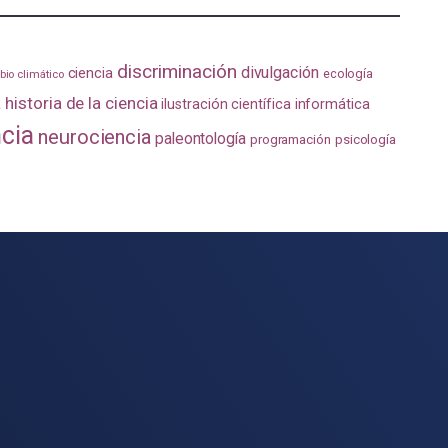
discriminación
divulgación
ciencia
ecología
io climático
a
historia de la ciencia
ilustración científica
informática
ncia
neurociencia
paleontología
programación
psicología