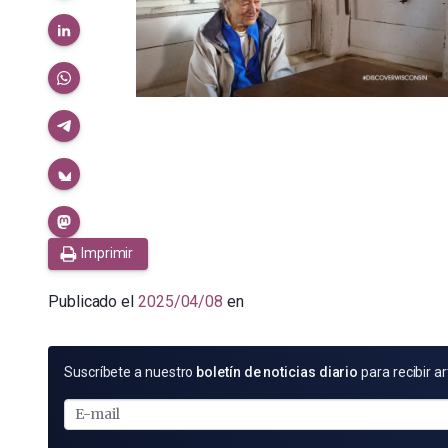
Imprimir
Publicado el
2025/04/08
en
SUSCRÍBETE
Suscríbete a nuestro
boletín de noticias diario
para recibir ar
POR
E-
MAIL