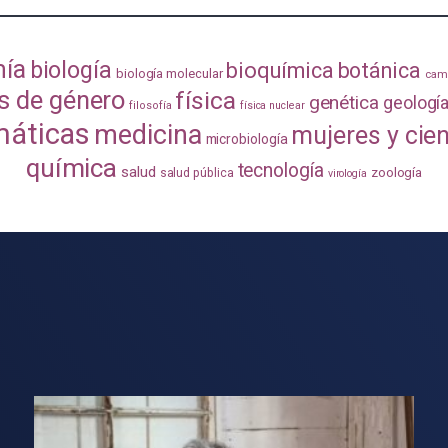
mía
biología
bioquímica
botánica
biología molecular
camb
s de género
física
genética
geologí
filosofía
física nuclear
áticas
medicina
mujeres y cie
microbiología
química
tecnología
salud
zoología
salud pública
virología