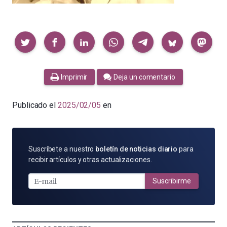
Compartir
Imprimir
Deja un comentario
Publicado el
2025/02/05
en
SUSCRÍBETE
Suscríbete a nuestro
boletín de noticias diario
para
POR
recibir artículos y otras actualizaciones.
E-
MAIL
Suscribirme