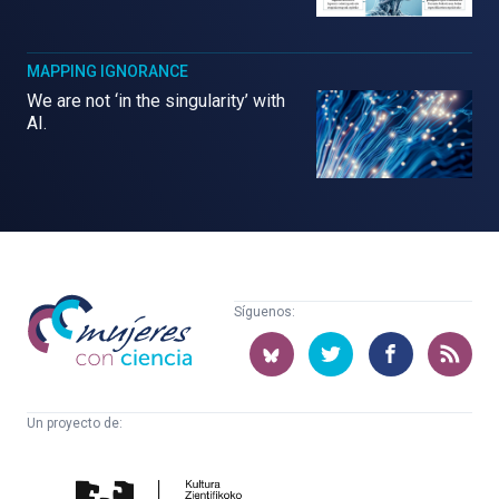
MAPPING IGNORANCE
We are not ‘in the singularity’ with
AI.
Mujeres
Síguenos:
con
ciencia
Un proyecto de:
Cátedra
Euskampus
de
Fundazioa