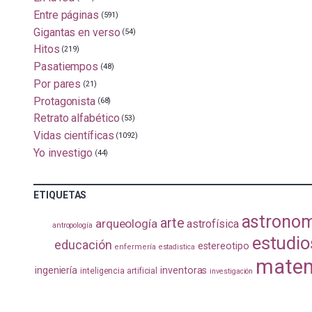
Entre páginas
(591)
Gigantas en verso
(54)
Hitos
(219)
Pasatiempos
(48)
Por pares
(21)
Protagonista
(68)
Retrato alfabético
(53)
Vidas científicas
(1092)
Yo investigo
(44)
ETIQUETAS
astrono
arte
arqueología
astrofísica
antropología
estudio
educación
estereotipo
enfermería
estadistica
matem
ingeniería
inventoras
inteligencia artificial
investigación