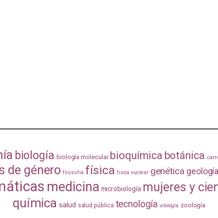
mía
biología
bioquímica
botánica
biología molecular
camb
s de género
física
genética
geologí
filosofía
física nuclear
áticas
medicina
mujeres y cie
microbiología
química
tecnología
salud
zoología
salud pública
virología