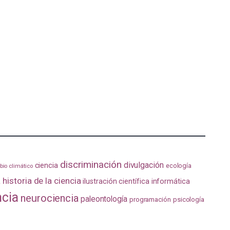
discriminación
divulgación
ciencia
ecología
io climático
a
historia de la ciencia
ilustración científica
informática
ncia
neurociencia
paleontología
programación
psicología