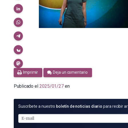
Imprimir
Deja un comentario
Publicado el
2025/01/27
en
SUSCRÍBETE
Suscríbete a nuestro
boletín de noticias diario
para recibir ar
POR
E-
MAIL