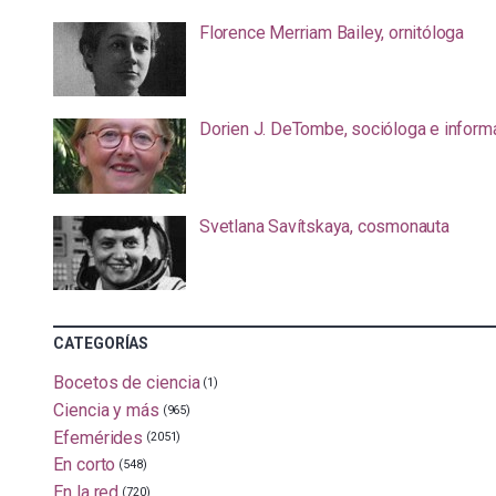
Florence Merriam Bailey, ornitóloga
Dorien J. DeTombe, socióloga e inform
Svetlana Savítskaya, cosmonauta
CATEGORÍAS
Bocetos de ciencia
(1)
Ciencia y más
(965)
Efemérides
(2051)
En corto
(548)
En la red
(720)