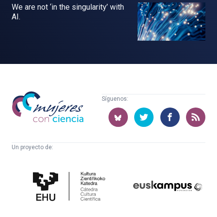
We are not ‘in the singularity’ with
AI.
Mujeres
Síguenos:
con
ciencia
Un proyecto de:
Cátedra
Euskampus
de
Fundazioa
Cultura
Científica