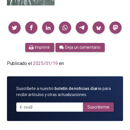
Compartir
Imprimir
Deja un comentario
Publicado el
2025/01/19
en
SUSCRÍBETE
Suscríbete a nuestro
boletín de noticias diario
para
POR
recibir artículos y otras actualizaciones.
E-
MAIL
Suscribirme