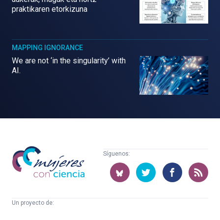
praktikaren etorkizuna
MAPPING IGNORANCE
We are not ‘in the singularity’ with
AI.
Mujeres
Síguenos:
con
ciencia
Un proyecto de:
Cátedra
Euskampus