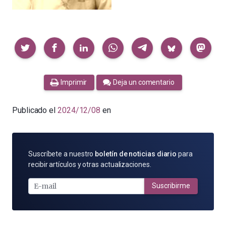
Compartir
Imprimir
Deja un comentario
Publicado el
2024/12/08
en
SUSCRÍBETE
Suscríbete a nuestro
boletín de noticias diario
para
POR
recibir artículos y otras actualizaciones.
E-
MAIL
Suscribirme