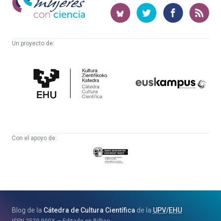
con
ciencia
Un proyecto de:
Cátedra
Euskampus
de
Fundazioa
Cultura
Científica
Con el apoyo de:
Eusko
Jaurlaritza
-
Zientzia,
Unibertsitate
Blog de la
Cátedra de Cultura Científica
de la
UPV
/
EHU
eta
ISSN
2529-900X
Editado en Bilbao