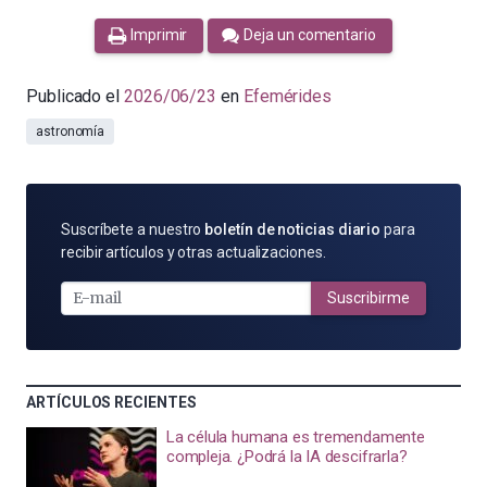
Imprimir
Deja un comentario
Publicado el
2026/06/23
en
Efemérides
astronomía
SUSCRÍBETE
Suscríbete a nuestro
boletín de noticias diario
para
POR
recibir artículos y otras actualizaciones.
E-
MAIL
Suscribirme
ARTÍCULOS RECIENTES
La célula humana es tremendamente
compleja. ¿Podrá la IA descifrarla?