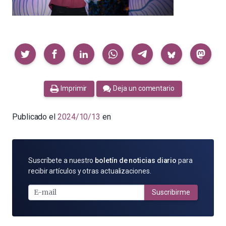
Compartir
Imprimir
Deja un comentario
Publicado el
2024/10/13
en
SUSCRÍBETE
Suscríbete a nuestro
boletín de noticias diario
para
POR
recibir artículos y otras actualizaciones.
E-
MAIL
Suscribirme