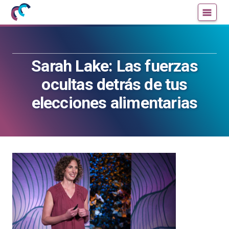
Mujeres
Un
con
blog
ciencia
de
—
la
Sarah Lake: Las fuerzas
Cátedra
Cátedra
de
de
ocultas detrás de tus
Cultura
Cultura
elecciones alimentarias
Científica
Científica
de
de
la
la
UPV/EHU
UPV/EHU