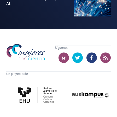
AI.
Mujeres
Síguenos:
con
ciencia
Un proyecto de:
Cátedra
Euskampus
de
Fundazioa
Cultura
Científica