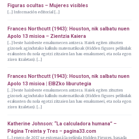
Figuras ocultas – Mujeres visibles
[…] Información editorial […]
Frances Northcutt (1943): Houston, nik salbatu nuen
Apolo 13 misioa – Zientzia Kaiera
[…] beste hainbeste emakumeren antzera. Haiek egiten zituzten
gizonek agindutako kalkulu matematikoak (Hidden figures pelikulak
erakusten du nola egotzi zitzaien lan hau emakumeei, eta nola egon
ziren itzaletan). […]
Frances Northcutt (1943): Houston, nik salbatu nuen
Apolo 13 misioa | EIBZko liburutegia
[…] beste hainbeste emakumeren antzera. Haiek egiten zituzten
gizonek agindutako kalkulu matematikoak (Hidden figures pelikulak
erakusten du nola egotzi zitzaien lan hau emakumeei, eta nola egon
ziren itzaletan). […]
Katherine Johnson: “La calculadora humana” –
Página Treinta y Tres – pagina33.com
[…] enero de 2017 se estrenará la película Hidden Figures, basada