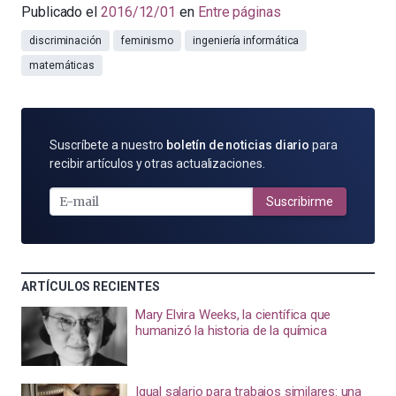
Publicado el
2016/12/01
en
Entre páginas
discriminación
feminismo
ingeniería informática
matemáticas
SUSCRÍBETE
Suscríbete a nuestro
boletín de noticias diario
para
POR
recibir artículos y otras actualizaciones.
E-
MAIL
Suscribirme
ARTÍCULOS RECIENTES
Mary Elvira Weeks, la científica que
humanizó la historia de la química
Igual salario para trabajos similares: una