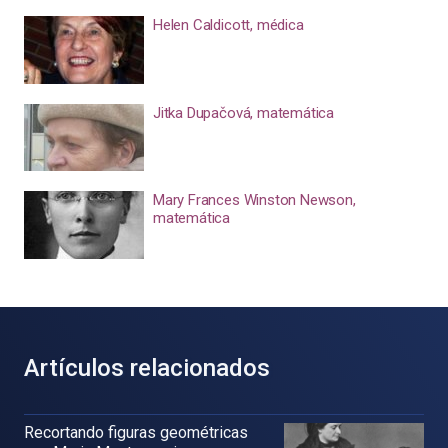
Helen Caldicott, médica
Jitka Dupačová, matemática
Mary Frances Winston Newson,
matemática
Artículos relacionados
Recortando figuras geométricas