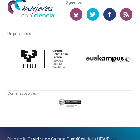
Mujeres
Síguenos:
con
ciencia
Un proyecto de:
Cátedra
Euskampus
de
Fundazioa
Cultura
Científica
Con el apoyo de:
Eusko
Jaurlaritza
-
Zientzia,
Unibertsitate
Blog de la
Cátedra de Cultura Científica
de la
UPV
/
EHU
eta