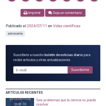
Imprimir
Deja un comentario
Publicado el
2024/07/11
en
Vidas científicas
astronomía
SUSCRÍBETE
Suscríbete a nuestro
boletín de noticias diario
para
POR
recibir artículos y otras actualizaciones.
E-
MAIL
Suscribirme
ARTÍCULOS RECIENTES
Seis problemas que la ciencia no puede
resolver