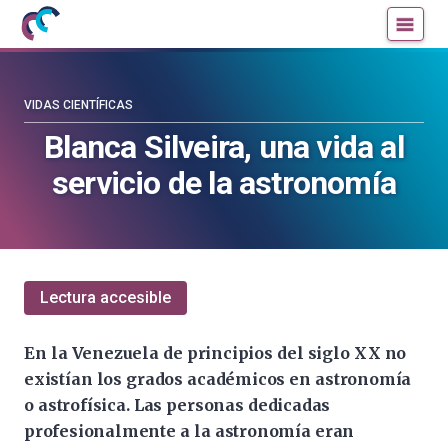
Mujeres
Un
con
blog
ciencia
de
—
la
VIDAS CIENTÍFICAS
Cátedra
Cátedra
Blanca Silveira, una vida al
de
de
servicio de la astronomía
Cultura
Cultura
Científica
Científica
de
de
la
la
UPV/EHU
UPV/EHU
Lectura accesible
En la Venezuela de principios del siglo XX no
existían los grados académicos en astronomía
o astrofísica. Las personas dedicadas
profesionalmente a la astronomía eran