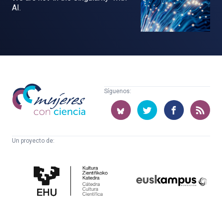
AI.
Mujeres
Síguenos:
con
ciencia
Un proyecto de:
Cátedra
Euskampus
de
Fundazioa
Cultura
Científica