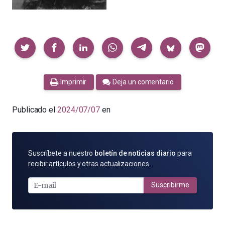
Compartir
Imprimir
Deja un comentario
Publicado el
2024/07/07
en
SUSCRÍBETE
Suscríbete a nuestro
boletín de noticias diario
para
POR
recibir artículos y otras actualizaciones.
E-
MAIL
Suscribirme