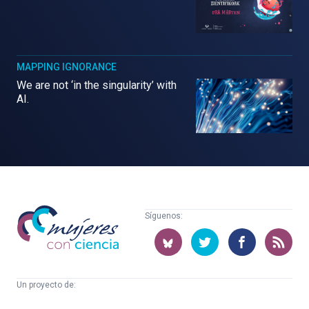
MAPPING IGNORANCE
We are not ‘in the singularity’ with
AI.
Mujeres
Síguenos:
con
ciencia
Un proyecto de:
Cátedra
Euskampus