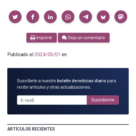
Compartir
Imprimir
Deja un comentario
Publicado el
2024/05/01
en
SUSCRÍBETE
Suscríbete a nuestro
boletín de noticias diario
para
POR
recibir artículos y otras actualizaciones.
E-
MAIL
Suscribirme
ARTÍCULOS RECIENTES