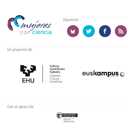
Mujeres
Síguenos:
con
ciencia
Un proyecto de:
Cátedra
Euskampus
de
Fundazioa
Cultura
Científica
Con el apoyo de:
Eusko
Jaurlaritza
-