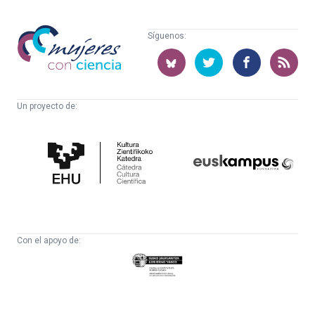
Mujeres
Síguenos:
con
ciencia
Un proyecto de:
Cátedra
Euskampus
de
Fundazioa
Cultura
Científica
Con el apoyo de:
Eusko
Jaurlaritza
-
Zientzia,