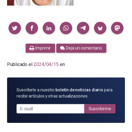
Compartir
Imprimir
Deja un comentario
Publicado el
2024/04/15
en
SUSCRÍBETE
Suscríbete a nuestro
boletín de noticias diario
para
POR
recibir artículos y otras actualizaciones.
E-
MAIL
Suscribirme