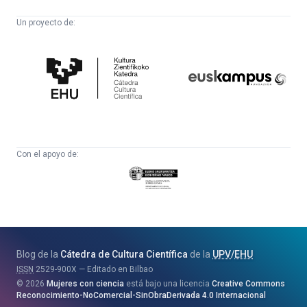
Un proyecto de:
Cátedra
Euskampus
de
Fundazioa
Cultura
Científica
Con el apoyo de:
Eusko
Jaurlaritza
-
Zientzia,
Unibertsitate
Blog de la
Cátedra de Cultura Científica
de la
UPV
/
EHU
eta
ISSN
2529-900X
Editado en Bilbao
Berrikuntza
2026
Mujeres con ciencia
está bajo una licencia
Creative Commons
Saila
Reconocimiento-NoComercial-SinObraDerivada 4.0 Internacional