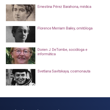
Ernestina Pérez Barahona, médica
Florence Merriam Bailey, ornitóloga
Dorien J. DeTombe, socióloga e
informática
Svetlana Savítskaya, cosmonauta