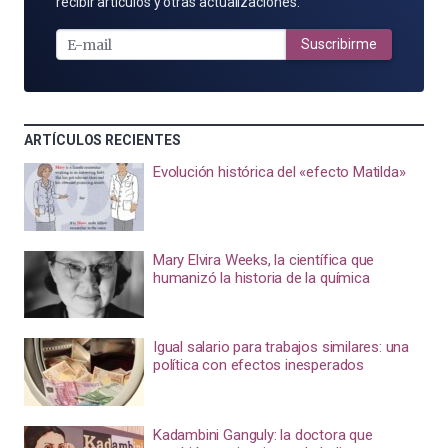
POR
recibir artículos y otras actualizaciones.
E-
MAIL
Suscribirme
ARTÍCULOS RECIENTES
Evolución histórica del «efecto Matilda»
Mary Elvira Weeks, la científica que
humanizó la historia de la química
Igual salario para trabajos similares: una
política con efectos inesperados
Kadambini Ganguly: la doctora que