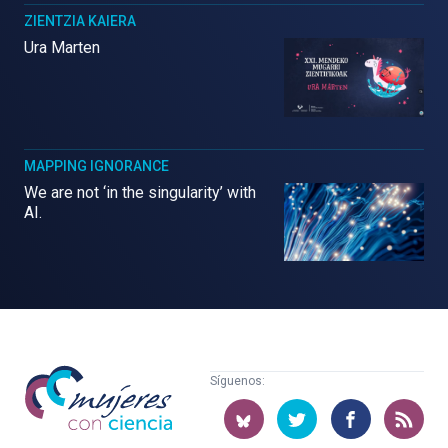
ZIENTZIA KAIERA
Ura Marten
MAPPING IGNORANCE
We are not ‘in the singularity’ with
AI.
Mujeres
Síguenos:
con
ciencia