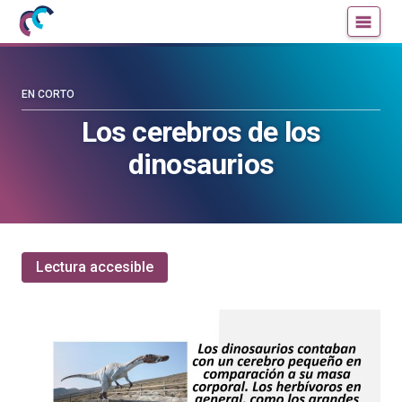
Mujeres
Un
con
blog
ciencia
de
—
la
EN CORTO
Cátedra
Cátedra
Los cerebros de los
de
de
dinosaurios
Cultura
Cultura
Científica
Científica
de
de
la
la
UPV/EHU
UPV/EHU
Lectura accesible