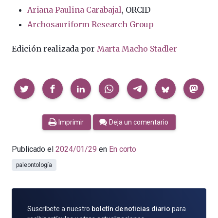
Ariana Paulina Carabajal
, ORCID
Archosauriform Research Group
Edición realizada por
Marta Macho Stadler
Compartir
Imprimir
Deja un comentario
Publicado el
2024/01/29
en
En corto
paleontología
SUSCRÍBETE
Suscríbete a nuestro
boletín de noticias diario
para