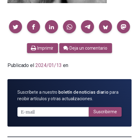
Compartir
Imprimir
Deja un comentario
Publicado el
2024/01/13
en
SUSCRÍBETE
Suscríbete a nuestro
boletín de noticias diario
para
POR
recibir artículos y otras actualizaciones.
E-
MAIL
Suscribirme