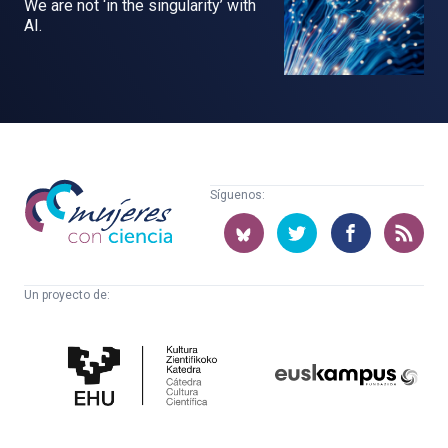
We are not ‘in the singularity’ with
AI.
Mujeres
Síguenos:
con
ciencia
Un proyecto de:
Cátedra
Euskampus
de
Fundazioa
Cultura
Científica