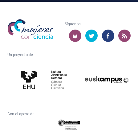
Mujeres
Síguenos:
con
ciencia
Un proyecto de:
Cátedra
Euskampus
de
Fundazioa
Cultura
Científica
Con el apoyo de:
Eusko
Jaurlaritza
-