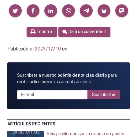
Compartir
Imprimir
Deja un comentario
Publicado el
2023/12/10
en
SUSCRÍBETE
Suscríbete a nuestro
boletín de noticias diario
para
POR
recibir artículos y otras actualizaciones.
E-
MAIL
Suscribirme
ARTÍCULOS RECIENTES
Seis problemas que la ciencia no puede